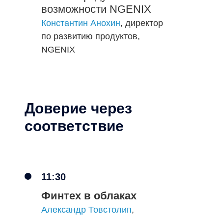
возможности NGENIX
Константин Анохин
, директор
по развитию продуктов,
NGENIX
Доверие через
Илья Кочарян
соответствие
инженер команды
сопровождения сервисов
ИБ
NGENIX
11:30
Финтех в облаках
Александр Товстолип
,