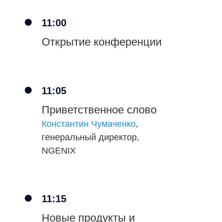
клиентских решений
NGENIX
11:00
Открытие конференции
11:05
Приветственное слово
Константин Чумаченко
,
генеральный директор,
NGENIX
Иван Попов
Руководитель службы
надёжности ИТ-систем,
11:15
Комус
Новые продукты и