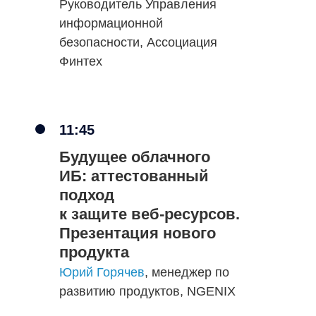
Руководитель Управления
информационной
безопасности, Ассоциация
Финтех
11:45
Яков Чекменев
Будущее облачного
руководитель команды
ИБ: аттестованный
сопровождения сервисов
подход
платформы
к защите веб-ресурсов.
NGENIX
Презентация нового
продукта
Юрий Горячев
, менеджер по
развитию продуктов, NGENIX